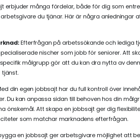
ajt erbjuder många fördelar, både för dig som entr
rbetsgivare du tjänar. Här är några anledningar a
arknad:
Efterfrågan på arbetssökande och lediga tjä
specialiserade nischer som jobb för seniorer. Att s
en specifik målgrupp gör att du kan dra nytta av de
 tjänst.
ed din egen jobbsajt har du full kontroll över inneh
ter. Du kan anpassa sidan till behoven hos din mål
a önskemål. Att skapa en jobbsajt ger dig flexibilitet
aciteter som matchar marknadens efterfrågan.
bygga en jobbsajt ger arbetsgivare möjlighet att be