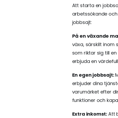
Att starta en jobbs
arbetssökande och a
jobbsajt:
På en växande m
växa, särskilt inom 
som riktar sig till 
erbjuda en värdefull
En egen jobbsajt:
M
erbjuder dina tjäns
varumärket efter din
funktioner och kap
Extra inkomst:
Att 