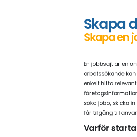
Skapa d
Skapa en j
En jobbsajt är en o
arbetssökande kan s
enkelt hitta relevan
företagsinformation
söka jobb, skicka in
får tillgång till an
Varför starta