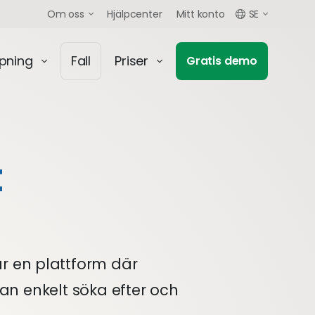
Om oss
Hjälpcenter
Mitt konto
SE
mpning
Fall
Priser
Gratis demo
t
 är en plattform där
an enkelt söka efter och