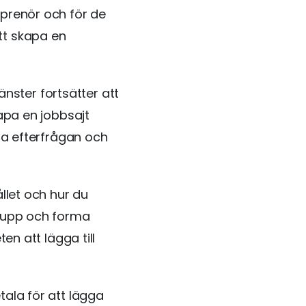
eprenör och för de
tt skapa en
nster fortsätter att
kapa en jobbsajt
nna efterfrågan och
ållet och hur du
grupp och forma
en att lägga till
tala för att lägga