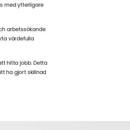
as med ytterligare
och arbetssökande
ta värdefulla
tt hitta jobb. Detta
t ha gjort skillnad