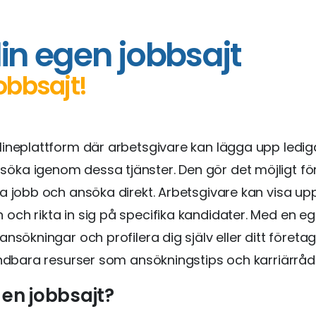
in egen jobbsajt
obbsajt!
nlineplattform där arbetsgivare kan lägga upp ledig
öka igenom dessa tjänster. Den gör det möjligt fö
ta jobb och ansöka direkt. Arbetsgivare kan visa upp
 och rikta in sig på specifika kandidater. Med en e
 ansökningar och profilera dig själv eller ditt föret
vändbara resurser som ansökningstips och karriärråd
 en jobbsajt?