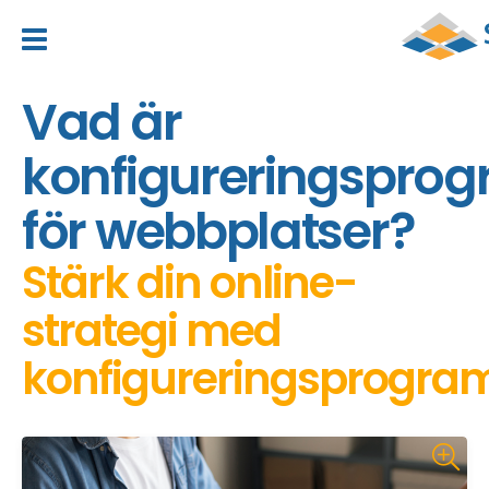
header_toggle_navigation
Vad är
konfigureringspro
för webbplatser?
Stärk din online-
strategi med
konfigureringsprogra