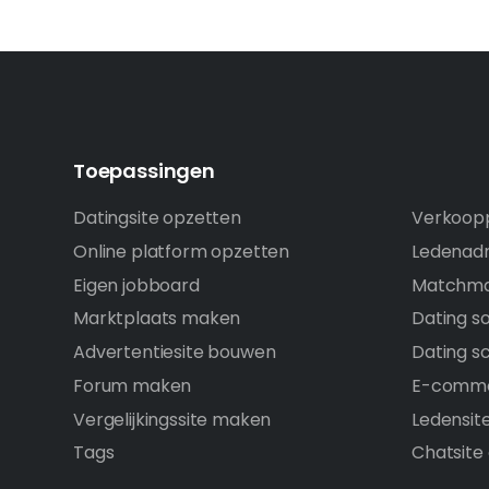
Toepassingen
Datingsite opzetten
Verkoopp
Online platform opzetten
Ledenadm
Eigen jobboard
Matchma
Marktplaats maken
Dating s
Advertentiesite bouwen
Dating sc
Forum maken
E-comme
Vergelijkingssite maken
Ledensit
Tags
Chatsite