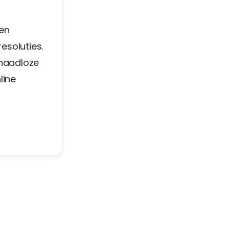
 en
resoluties.
naadloze
line