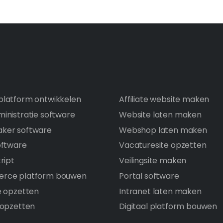
latform ontwikkelen
Affiliate website maken
inistratie software
Website laten maken
ker software
Webshop laten maken
oftware
Vacaturesite opzetten
ript
Veilingsite maken
rce platform bouwen
Portal software
e opzetten
Intranet laten maken
 opzetten
Digitaal platform bouwen