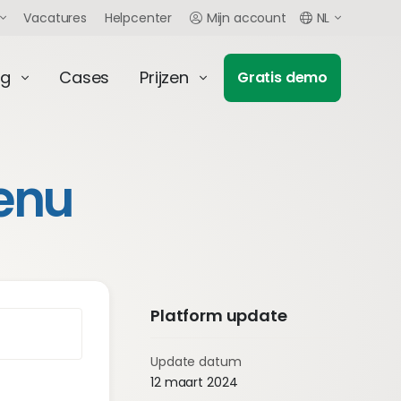
Vacatures
Helpcenter
Mijn account
NL
ng
Cases
Prijzen
Gratis demo
enu
Platform update
Update datum
12 maart 2024