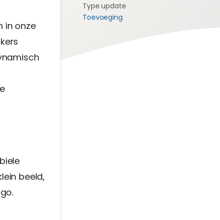
Type update
Toevoeging
 in onze
ikers
dynamisch
t
e
biele
lein beeld,
ogo.