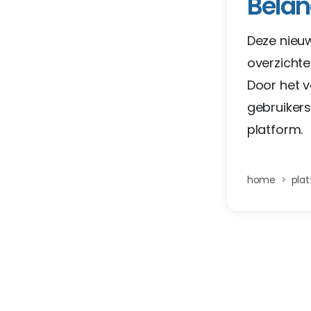
Belan
Deze nieuw
overzichtel
Door het 
gebruikers
platform.
home
pla