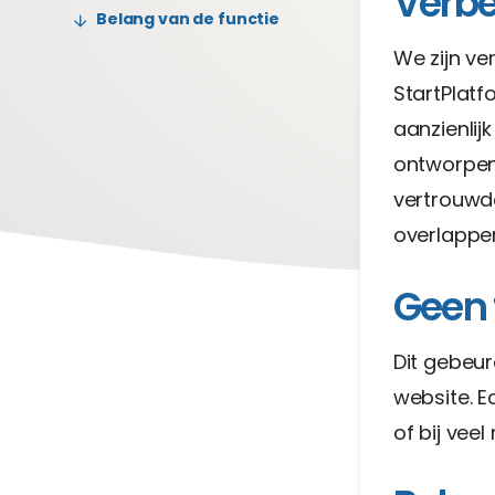
Verbe
Belang van de functie
We zijn ve
StartPlatf
aanzienlij
ontworpen
vertrouwd
overlappen
Geen 
Dit gebeur
website. E
of bij vee