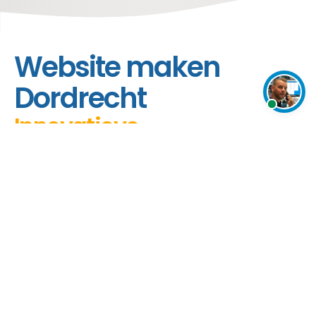
home
webdesign
webdesign dordrecht
Website maken
Dordrecht
Innovatieve
Vul
Webdesignoplossingen
onde
formu
Met tientallen jaren ervaring richten wij ons op
in.
voortdurende innovatie en bieden kwalitatieve
Ik
webdesignoplossingen op maat voor diverse
sta
online projecten.
voor
Webdesign Dordrecht: Digitale
je
Mogelijkheden Ontdekken
klaar