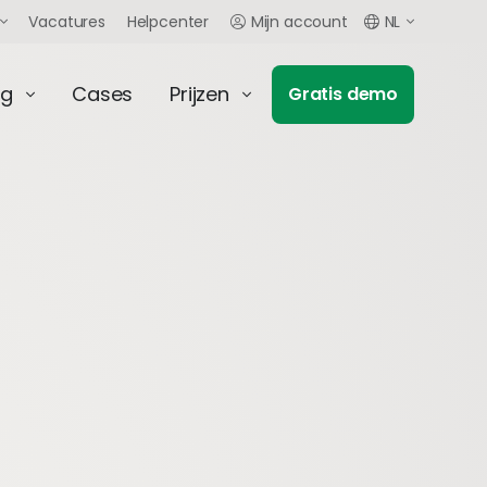
Vacatures
Helpcenter
Mijn account
NL
ng
Cases
Prijzen
Gratis demo