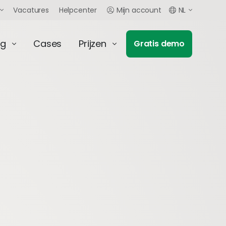
Vacatures
Helpcenter
Mijn account
NL
ng
Cases
Prijzen
Gratis demo