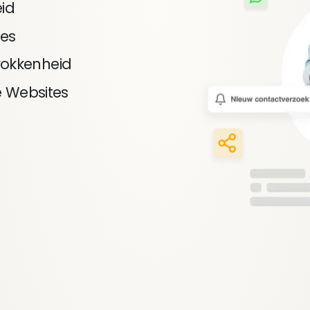
id
ces
trokkenheid
 Websites