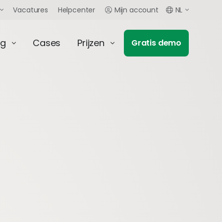
Vacatures
Helpcenter
Mijn account
NL
ng
Cases
Prijzen
Gratis demo