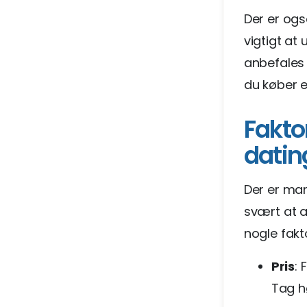
Der er ogs
vigtigt at
anbefales
du køber 
Fakto
datin
Der er ma
svært at a
nogle fakt
Pris
: 
Tag hø