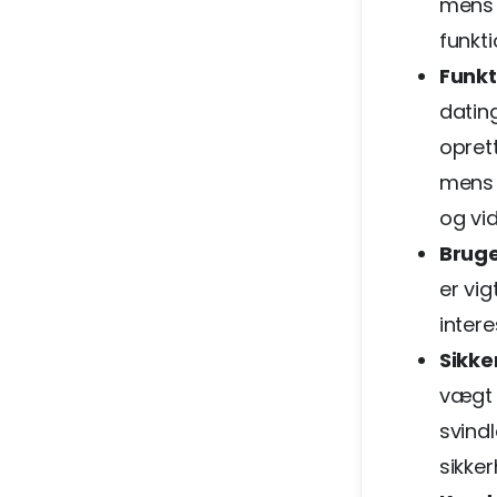
mens 
funkt
Funkt
datin
opret
mens 
og vi
Brug
er vi
inter
Sikke
vægt 
svind
sikke