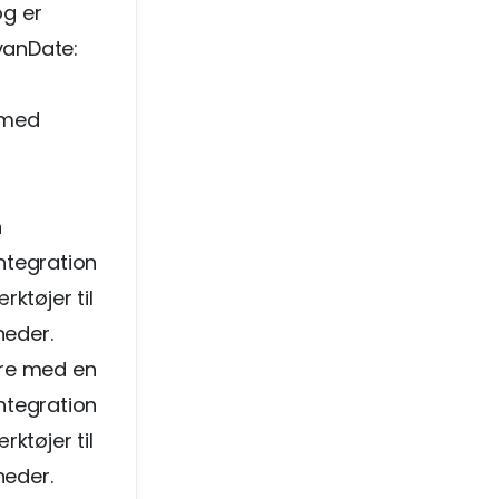
og er
vanDate:
 med
n
ntegration
ktøjer til
eder.
are med en
ntegration
ktøjer til
eder.