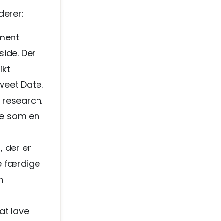
derer:
ement
side. Der
ikt
Sweet Date.
 research.
are som en
, der er
le færdige
n
at lave