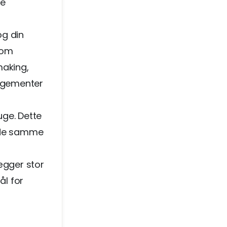
de
og din
som
making,
angementer
uge. Dette
d de samme
lægger stor
l for