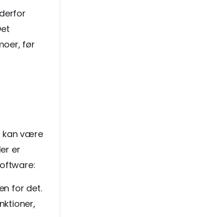
derfor
Det
oer, før
t kan være
er er
software:
en for det.
nktioner,