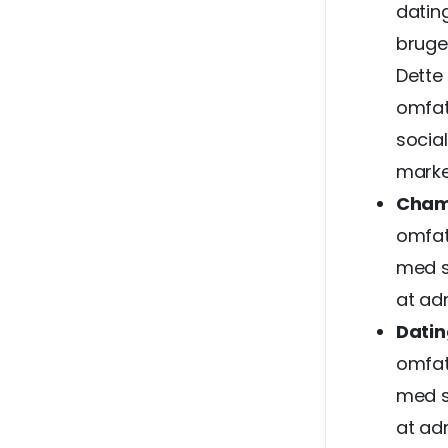
dating
bruge
Dette
omfat
socia
market
Cham
omfat
med s
at ad
Dati
omfat
med s
at ad