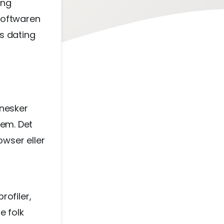
ing
softwaren
s dating
nnesker
em. Det
owser eller
rofiler,
e folk