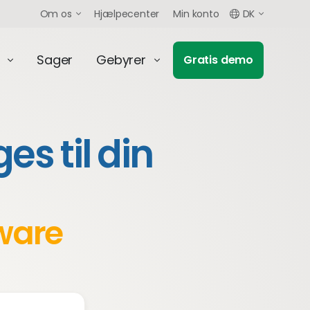
Om os
Hjælpecenter
Min konto
DK
Sager
Gebyrer
Gratis demo
s til din
ware