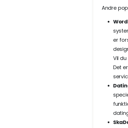
Andre popu
Word
syste
er for
design
Vil d
Det e
servi
Datin
specie
funkti
datin
SkaD