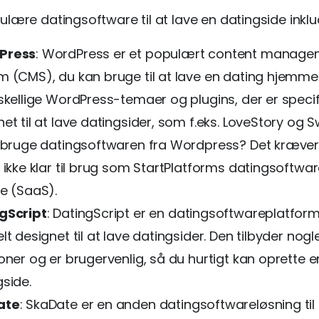
lære datingsoftware til at lave en datingside inklu
Press
: WordPress er et populært content manag
m (CMS), du kan bruge til at lave en dating hjemme
skellige WordPress-temaer og plugins, der er specif
et til at lave datingsider, som f.eks. LoveStory og 
u bruge datingsoftwaren fra Wordpress? Det kræver
r ikke klar til brug som StartPlatforms datingsoftw
ce (SaaS).
gScript
: DatingScript er en datingsoftwareplatform
lt designet til at lave datingsider. Den tilbyder nog
oner og er brugervenlig, så du hurtigt kan oprette e
gside.
ate
: SkaDate er en anden datingsoftwareløsning til 