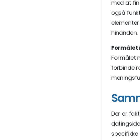
med at fin
også funkt
elementer
hinanden.
Formålet
Formålet 
forbinde r
meningsful
Samme
Der er fak
datingside
specifikke