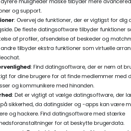
dyrere muligheder måske tilbyder mere avancere
ioner og support.
ioner
: Overvej de funktioner, der er vigtigst for dig 
gside. De fleste datingsoftware tilbyder funktioner 
telse af profiler, afsendelse af beskeder og match
andre tilbyder ekstra funktioner som virtuelle arr
deochat.
ervenlighed
: Find datingsoftware, der er nem at br
gtigt for dine brugere for at finde medlemmer me
esser og kommunikere med hinanden.
rhed
: Det er vigtigt at vælge datingsoftware, der 
på sikkerhed, da datingsider og -apps kan være må
lere og hackere. Find datingsoftware med stærke
rhedsforanstaltninger for at beskytte brugerdata.