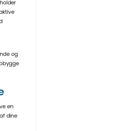
eholder
aktive
d
inde og
 opbygge
e
ave en
af dine