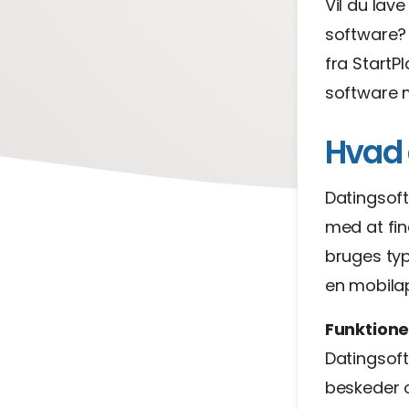
Vil du lav
software? 
fra StartP
software 
Hvad 
Datingsoft
med at fi
bruges typ
en mobila
Funktione
Datingsoft
beskeder o