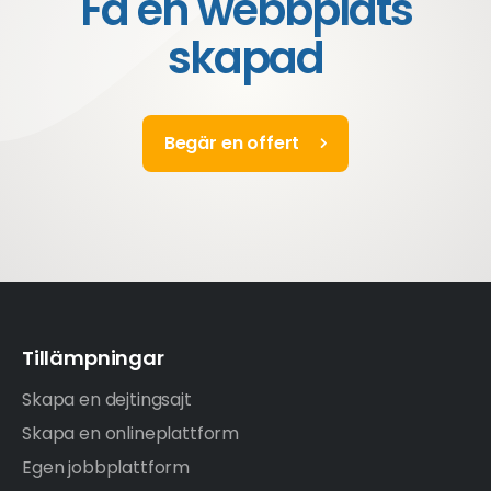
Få en webbplats
skapad
Begär en offert
Tillämpningar
Skapa en dejtingsajt
Skapa en onlineplattform
Egen jobbplattform