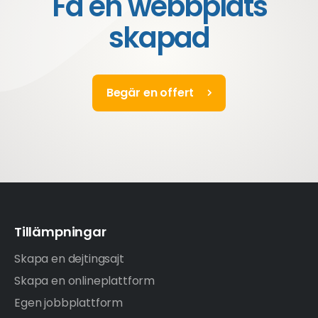
Få en webbplats
skapad
Begär en offert
Tillämpningar
Skapa en dejtingsajt
Skapa en onlineplattform
Egen jobbplattform