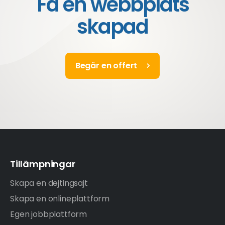
Få en webbplats
skapad
Begär en offert
Tillämpningar
Skapa en dejtingsajt
Skapa en onlineplattform
Egen jobbplattform