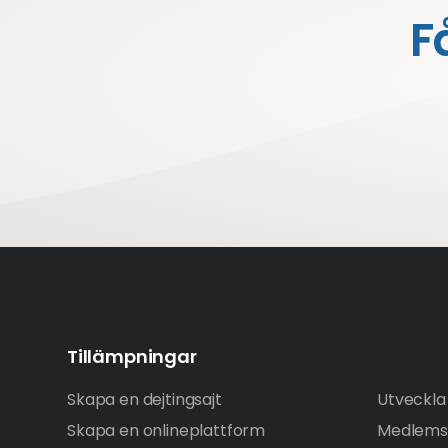
F
Tillämpningar
Skapa en dejtingsajt
Utveckla 
Skapa en onlineplattform
Medlems