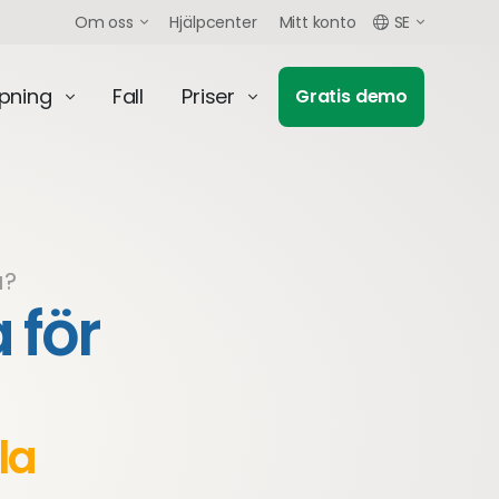
Om oss
Hjälpcenter
Mitt konto
SE
mpning
Fall
Priser
Gratis demo
a?
 för
la