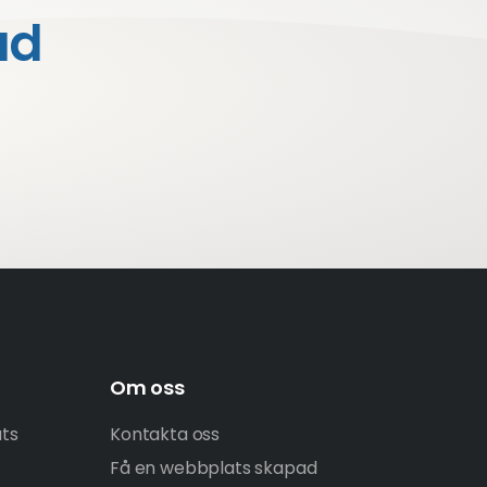
ad
Om oss
ats
Kontakta oss
Få en webbplats skapad