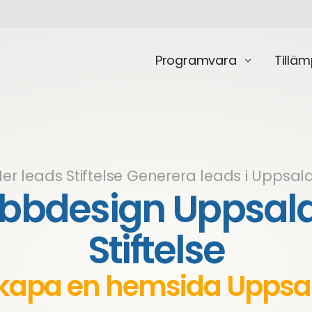
Programvara
Tillä
er leads Stiftelse
Generera leads i Uppsal
bdesign Uppsala
Stiftelse
kapa en hemsida Uppsa