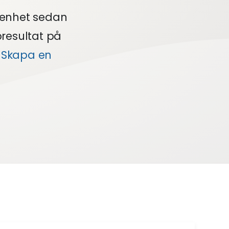
renhet sedan
presultat på
e
Skapa en