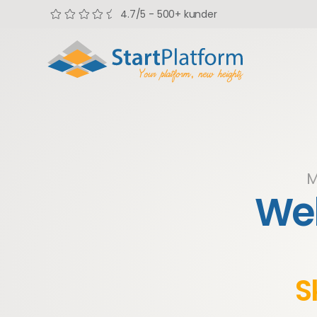
4.7/5 - 500+ kunder
M
Web
S