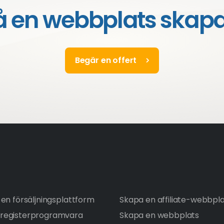
å en webbplats skap
Begär en offert
en försäljningsplattform
Skapa en affiliate-webbpl
registerprogramvara
Skapa en webbplats