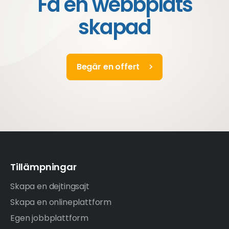
Få en webbplats
skapad
Begär en offert
Tillämpningar
Skapa en dejtingsajt
Skapa en onlineplattform
Egen jobbplattform