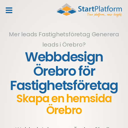
header_toggle_navigation
Mer leads Fastighetsföretag
Generera
leads i Örebro?
Webbdesign
Örebro för
Fastighetsföretag
Skapa en hemsida
Örebro