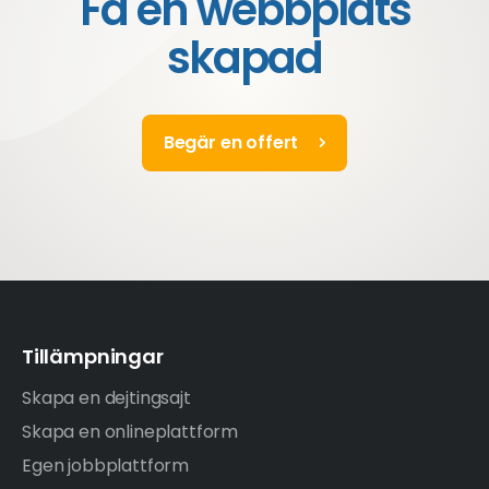
Få en webbplats
skapad
Begär en offert
Tillämpningar
Skapa en dejtingsajt
Skapa en onlineplattform
Egen jobbplattform