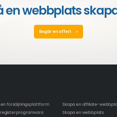
å en webbplats skap
Begär en offert
en försäljningsplattform
Skapa en affiliate-webbpl
registerprogramvara
Skapa en webbplats