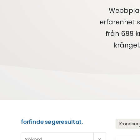
Webbplat
erfarenhet 
från 699 k
krångel
forfinde søgeresultat.
Kronober