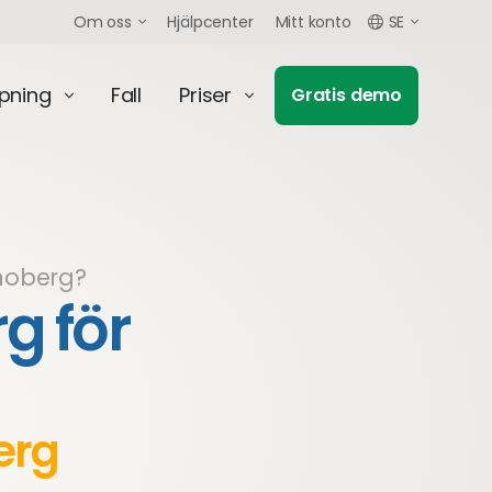
Om oss
Hjälpcenter
Mitt konto
SE
mpning
Fall
Priser
Gratis demo
onoberg?
g för
g
erg