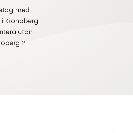
retag med
 i Kronoberg
antera utan
oberg ?