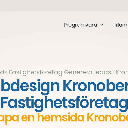
Programvara
Tillä
ds Fastighetsföretag
Generera leads i Kr
design Kronober
Fastighetsföreta
apa en hemsida Kronob