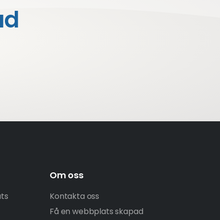
ad
Om oss
ats
Kontakta oss
Få en webbplats skapad