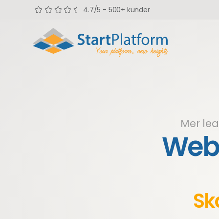
4.7/5 - 500+ kunder
Mer lea
Webb
Sk