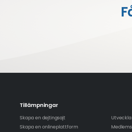
F
Tillämpningar
Skapa en dejtingsajt
Utveckla 
Skapa en onlineplattform
Medlems