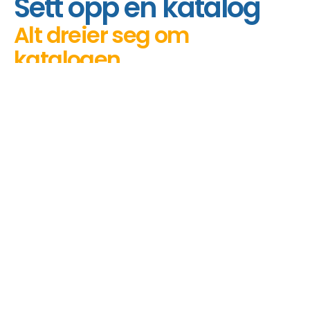
Sett opp en katalog
Alt dreier seg om
katalogen
Vil du publisere ledige stillinger, bringe
etterspørsel og tilbud sammen eller sette opp
en salgsplattform? Allt innhold blir publisert
på din plattform gjennom en katalog.
Katalogen må derfor være godt satt opp.
Heldigvis kan du gjøre dette helt selv med vår
plattformprogramvare.
Du bestemmer hva som vises i oversiktene,
hva man kan søke etter, hvordan sidelayouten
ser ut, hva man kan sortere etter, og hvilke