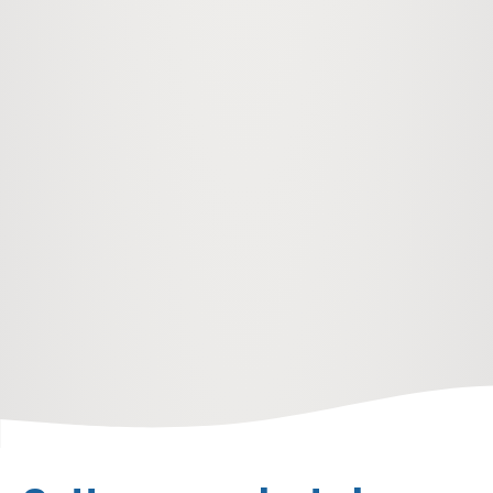
hjem
funksjoner
online katalog