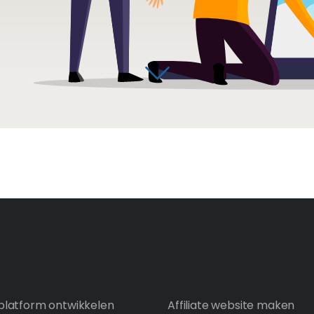
latform ontwikkelen
Affiliate website maken