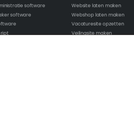
inistratie software
Website laten maken
ker software
Webshop laten maken
oftware
Vacaturesite opzetten
ript
Veilingsite maken
rce platform bouwen
Portal software
e opzetten
Intranet laten maken
 opzetten
Digitaal platform bouwen