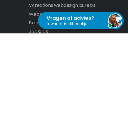
Vcreations webdesign bureau
Website laten maken
Vragen of advies?
Branches
Ik wacht in dit hoekje
JobSaaS
Vul onderstaand formulier in. Ik sta vo
DateSaaS
klaar en zal snel reageren.
SaaS auction
SiteCMS
Verstur