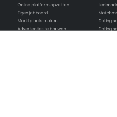
Online platform opzetten
Ledenadm
Eigen jobboard
Matchma
Marktplaats maken
Dating s
Advertentiesite bouwen
Dating sc
Forum maken
E-comme
Vergelijkingssite maken
Ledensit
Tags
Chatsite