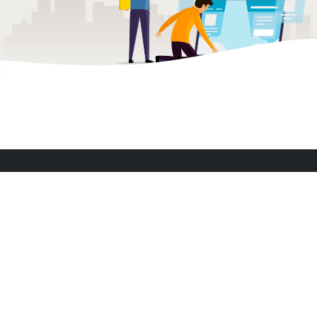
Applikationer
Oprette en datingside
Oprette en onlineplatform
Egen jobportal
Oprette en markedsplads
Bygge en annonceside