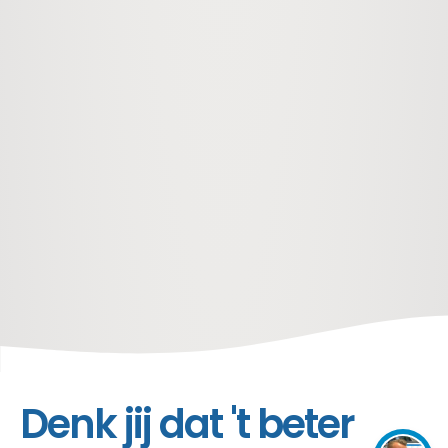
home
toepassing
digitaal platform opzetten 🚀
Denk jij dat 't beter