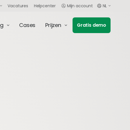
Vacatures
Helpcenter
Mijn account
NL
ng
Cases
Prijzen
Gratis demo