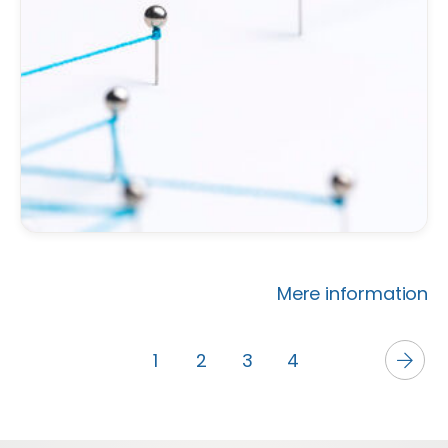
Mere information
1
2
3
4