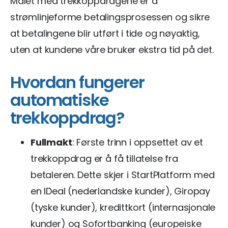
Målet med trekkoppdragene er å
strømlinjeforme betalingsprosessen og sikre
at betalingene blir utført i tide og nøyaktig,
uten at kundene våre bruker ekstra tid på det.
Hvordan fungerer
automatiske
trekkoppdrag?
Fullmakt
: Første trinn i oppsettet av et
trekkoppdrag er å få tillatelse fra
betaleren. Dette skjer i StartPlatform med
en IDeal (nederlandske kunder), Giropay
(tyske kunder), kredittkort (internasjonale
kunder) og Sofortbanking (europeiske