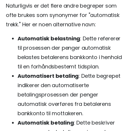
Naturligvis er det flere andre begreper som
ofte brukes som synonymer for "automatisk
trekk." Her er noen alternative navn:
Automatisk belastning
: Dette refererer
til prosessen der penger automatisk
belastes betalerens bankkonto i henhold
til en forhåndsbestemt tidsplan.
Automatisert betaling
: Dette begrepet
indikerer den automatiserte
betalingsprosessen der penger
automatisk overføres fra betalerens
bankkonto til mottakeren.
Automatisk betaling
: Dette beskriver