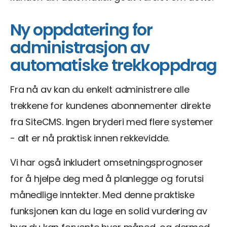
Ny oppdatering for
administrasjon av
automatiske trekkoppdrag
Fra nå av kan du enkelt administrere alle
trekkene for kundenes abonnementer direkte
fra SiteCMS. Ingen bryderi med flere systemer
- alt er nå praktisk innen rekkevidde.
Vi har også inkludert omsetningsprognoser
for å hjelpe deg med å planlegge og forutsi
månedlige inntekter. Med denne praktiske
funksjonen kan du lage en solid vurdering av