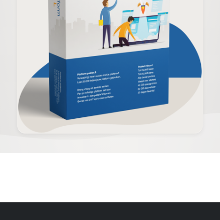
Automatisk matchmaker
Kostnader for online plattformen
Fra 1999 € + 149 € per måned
Prisliste for plattformen