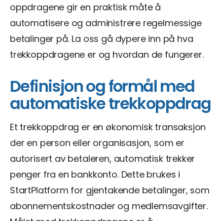
oppdragene gir en praktisk måte å
automatisere og administrere regelmessige
betalinger på. La oss gå dypere inn på hva
trekkoppdragene er og hvordan de fungerer.
Definisjon og formål med
automatiske trekkoppdrag
Et trekkoppdrag er en økonomisk transaksjon
der en person eller organisasjon, som er
autorisert av betaleren, automatisk trekker
penger fra en bankkonto. Dette brukes i
StartPlatform for gjentakende betalinger, som
abonnementskostnader og medlemsavgifter.