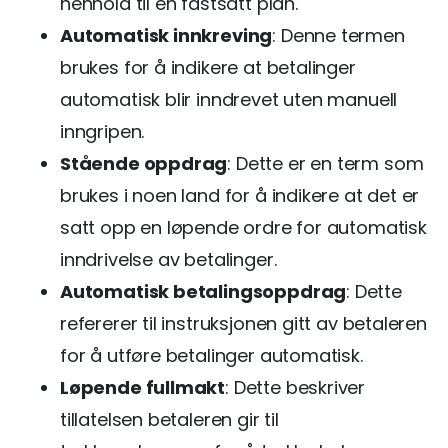
henhold til en fastsatt plan.
Automatisk innkreving
: Denne termen
brukes for å indikere at betalinger
automatisk blir inndrevet uten manuell
inngripen.
Stående oppdrag
: Dette er en term som
brukes i noen land for å indikere at det er
satt opp en løpende ordre for automatisk
inndrivelse av betalinger.
Automatisk betalingsoppdrag
: Dette
refererer til instruksjonen gitt av betaleren
for å utføre betalinger automatisk.
Løpende fullmakt
: Dette beskriver
tillatelsen betaleren gir til