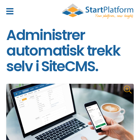
header_toggle_navigation
Administrer
automatisk trekk
selv i SiteCMS.