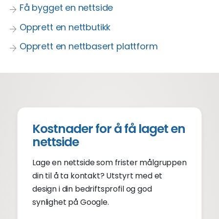
Få bygget en nettside
Opprett en nettbutikk
Opprett en nettbasert plattform
Kostnader for å få laget en
nettside
Lage en nettside som frister målgruppen
din til å ta kontakt? Utstyrt med et
design i din bedriftsprofil og god
synlighet på Google.