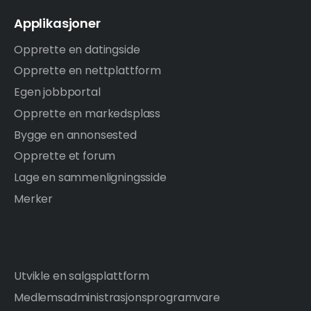
Applikasjoner
Opprette en datingside
Opprette en nettplattform
Egen jobbportal
Opprette en markedsplass
Bygge en annonsested
Opprette et forum
Lage en sammenligningsside
Merker
Utvikle en salgsplattform
Medlemsadministrasjonsprogramvare