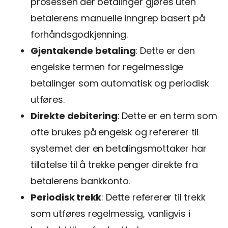
prosessen der betalinger gjøres uten
betalerens manuelle inngrep basert på
forhåndsgodkjenning.
Gjentakende betaling
: Dette er den
engelske termen for regelmessige
betalinger som automatisk og periodisk
utføres.
Direkte debitering
: Dette er en term som
ofte brukes på engelsk og refererer til
systemet der en betalingsmottaker har
tillatelse til å trekke penger direkte fra
betalerens bankkonto.
Periodisk trekk
: Dette refererer til trekk
som utføres regelmessig, vanligvis i