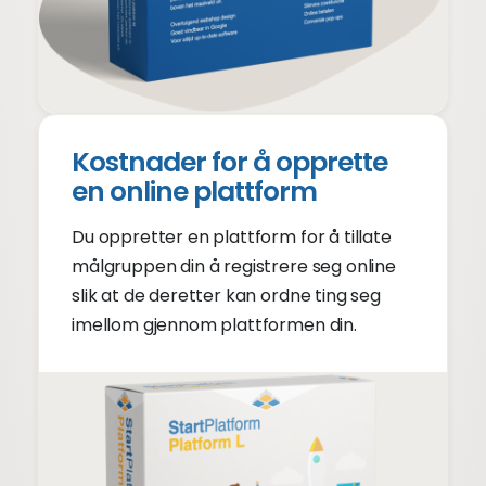
Kostnader for å opprette
en online plattform
Du oppretter en plattform for å tillate
målgruppen din å registrere seg online
slik at de deretter kan ordne ting seg
imellom gjennom plattformen din.
Medlemsinnlogging
Online kommunikasjon
Abonnementer
Tilbud og etterspørsel