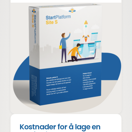
Ingen erfaring nødvendig
Passer for alle enheter
Synlig på Google
Fokusert på konvertering
Hjelp med oppsett
Kostnader for å lage nettside
Fra 699 € + 39 €/mnd
Nettsidepriser
Kostnader for å lage en