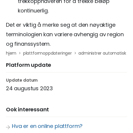
trekkopphaveren for å trekke beløp
kontinuerlig.
Det er viktig å merke seg at den nøyaktige
terminologien kan variere avhengig av region
og finanssystem.
hjem
plattformoppdateringer
administrer automatisk trek
Platform update
Update datum
24 augustus 2023
Ook interessant
Hva er en online plattform?