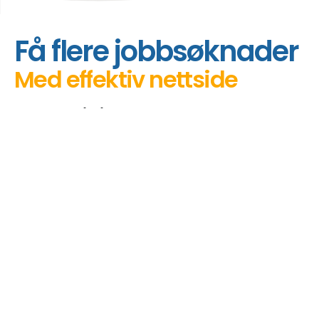
hjem
grener
bemannings byrå webdesign
Få flere jobbsøknader
Med effektiv nettside
Ønsker du å få laget en nettside for et
bemanningsbyrå? Du kan finne det overalt i
dag. Men fører det til jobbsøknader? Hos oss
kan du få laget en nettside for et
bemanningsbyrå som lar deg markedsføre
ledige stillinger, støtte kandidater og betjene
arbeidsgivere.
Markedsføre stillinger