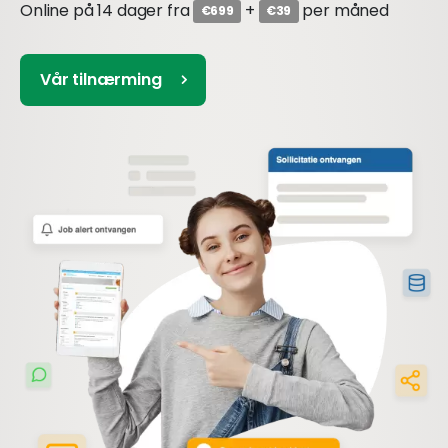
Online på 14 dager fra
+
per måned
€699
€39
Vår tilnærming