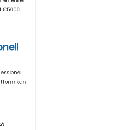
r en enkel
l €5000.
nell
essionell
latform kan
så