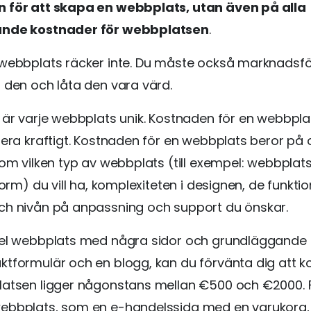
 för att skapa en webbplats, utan även på alla
ande kostnader för webbplatsen
.
 webbplats räcker inte. Du måste också marknadsfö
 den och låta den vara värd.
 är varje webbplats unik. Kostnaden för en webbpla
iera kraftigt. Kostnaden för en webbplats beror på o
som vilken typ av webbplats (till exempel: webbplat
form) du vill ha, komplexiteten i designen, de funkti
ch nivån på anpassning och support du önskar.
kel webbplats med några sidor och grundläggande f
tformulär och en blogg, kan du förvänta dig att 
latsen ligger någonstans mellan €500 och €2000. 
ebbplats, som en e-handelssida med en varukorg,