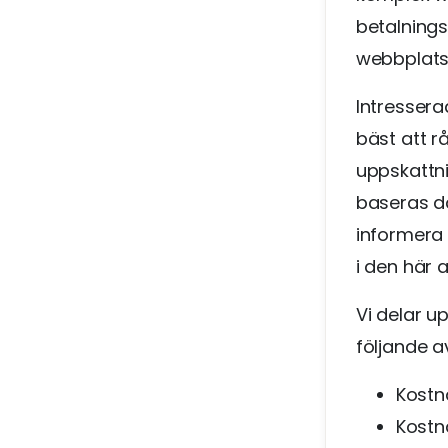
betalning
webbplats s
Intressera
bäst att r
uppskattn
baseras då
informera
i den här a
Vi delar u
följande av
Kostn
Kostn