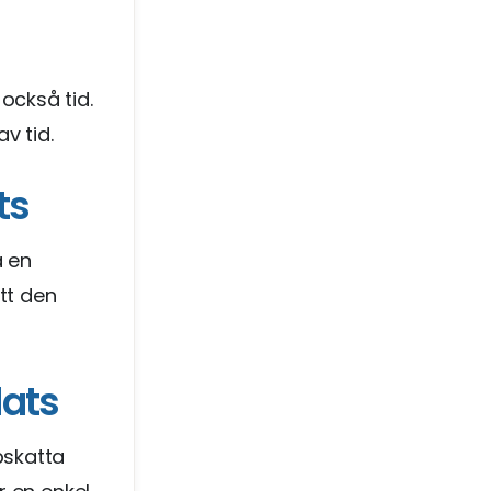
också tid.
v tid.
ts
a en
tt den
lats
pskatta