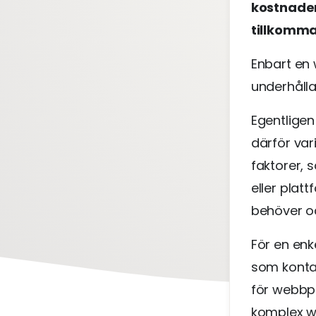
kostnaden
tillkomm
Enbart en
underhålla
Egentligen
därför var
faktorer, 
eller platt
behöver o
För en en
som kontak
för webbp
komplex w