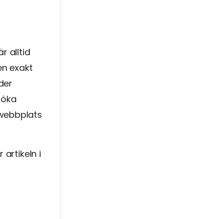
 alltid
en exakt
der
söka
 webbplats
artikeln i