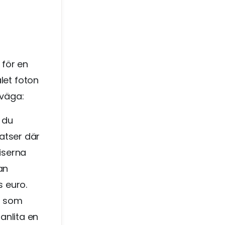
 för en
let foton
rväga:
 du
atser där
riserna
an
s euro.
on som
anlita en