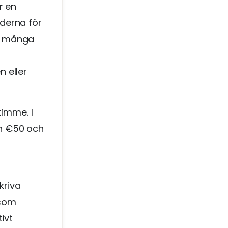
r en
derna för
ur många
 eller
timme. I
an €50 och
kriva
 som
ivt