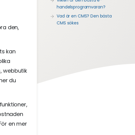
handelsprogramvaran?
Vad är en CMS? Den bästa
CMS sökes
ra den,
ts kan
lika
s, webbutik
oner du
unktioner,
kostnaden
För en mer