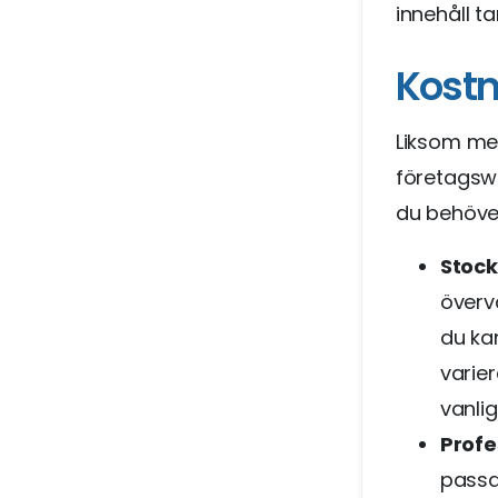
innehåll t
Kostn
Liksom med
företagswe
du behöver
Stock
överv
du kan
varie
vanlig
Profe
passa