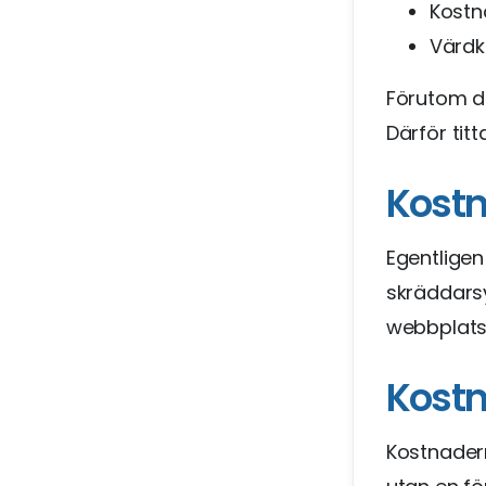
Kostn
Värdk
Förutom d
Därför tit
Kostn
Egentligen
skräddars
webbplatse
Kostn
Kostnader