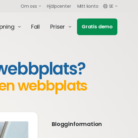
Om oss
Hjälpcenter
Mitt konto
SE
mpning
Fall
Priser
Gratis demo
 webbplats?
 en webbplats
Blogginformation