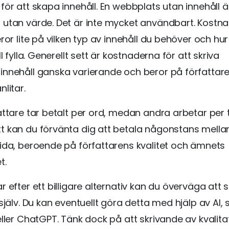
för att skapa innehåll. En webbplats utan innehåll ä
utan värde. Det är inte mycket användbart. Kostna
eror lite på vilken typ av innehåll du behöver och h
ll fylla. Generellt sett är kostnaderna för att skriva
nnehåll ganska varierande och beror på författaren
litar.
attare tar betalt per ord, medan andra arbetar per 
t kan du förvänta dig att betala någonstans mell
ida, beroende på författarens kvalitet och ämnets
t.
r efter ett billigare alternativ kan du överväga att s
 själv. Du kan eventuellt göra detta med hjälp av AI,
eller ChatGPT. Tänk dock på att skrivande av kvalitat