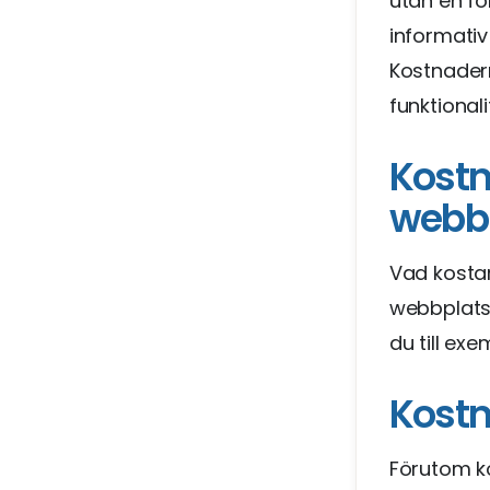
utan en fö
informativ
Kostnader
funktionali
Kostn
webb
Vad kostar
webbplats 
du till ex
Kostn
Förutom k