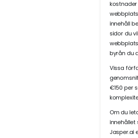
kostnader 
webbplats 
innehåll b
sidor du vi
webbplatsi
byrån du an
Vissa förf
genomsnit
€150 per s
komplexite
Om du leta
innehållet
Jasper.ai 