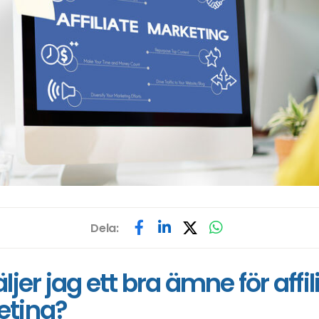
Dela:
ljer jag ett bra ämne för affil
eting?