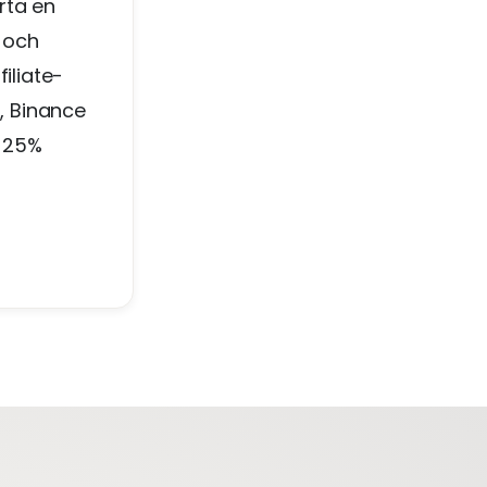
rta en
 och
iliate-
), Binance
l 25%