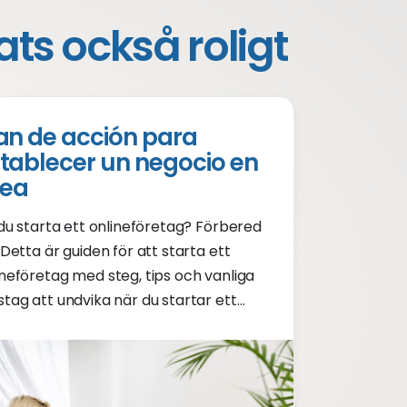
ts också roligt
an de acción para
tablecer un negocio en
nea
l du starta ett onlineföretag? Förbered
 Detta är guiden för att starta ett
ineföretag med steg, tips och vanliga
stag att undvika när du startar ett
ineföretag.