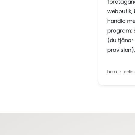
företagand
webbutik, 
handla med
program: S
(du tjänar
provision).
hem
onlin