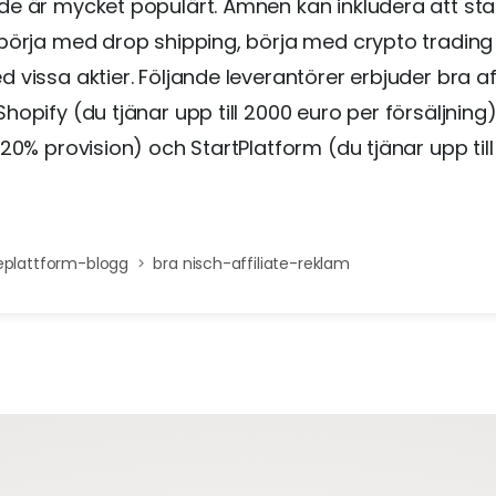
e är mycket populärt. Ämnen kan inkludera att sta
börja med drop shipping, börja med crypto trading
 vissa aktier. Följande leverantörer erbjuder bra aff
hopify (du tjänar upp till 2000 euro per försäljning
 20% provision) och StartPlatform (du tjänar upp til
eplattform-blogg
bra nisch-affiliate-reklam