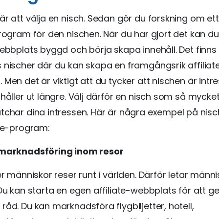
är att välja en nisch. Sedan gör du forskning om et
program för den nischen. När du har gjort det kan du
webbplats byggd och börja skapa innehåll. Det finns
 nischer där du kan skapa en framgångsrik affiliat
 Men det är viktigt att du tycker att nischen är intr
 håller ut längre. Välj därför en nisch som så myck
tchar dina intressen. Här är några exempel på nis
ate-program:
-marknadsföring inom resor
ler människor reser runt i världen. Därför letar männi
 Du kan starta en egen affiliate-webbplats för att g
råd. Du kan marknadsföra flygbiljetter, hotell,