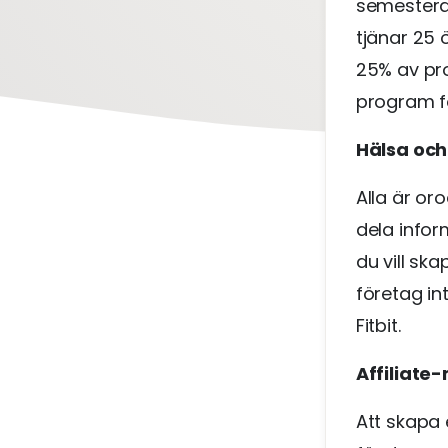
semestera
tjänar 25 
25% av pro
program f
Hälsa och
Alla är or
dela infor
du vill sk
företag in
Fitbit.
Affiliate
Att skapa 