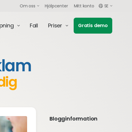
Om oss
Hjälpcenter
Mitt konto
SE
mpning
Fall
Priser
Gratis demo
eklam
dig
Blogginformation