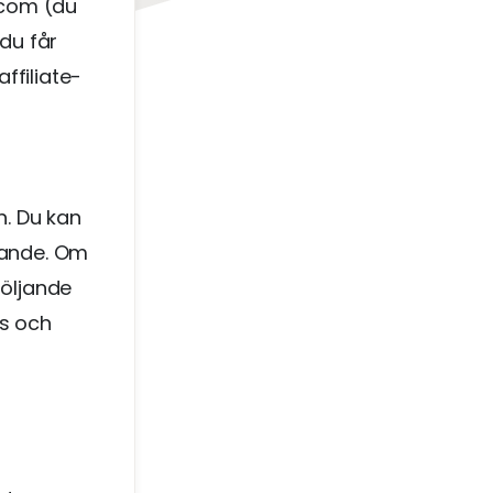
.com (du
(du får
ffiliate-
h. Du kan
knande. Om
följande
ss och