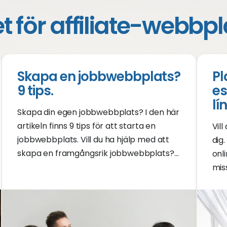
för affiliate-webbpla
Skapa en jobbwebbplats?
Pl
9 tips.
es
lí
Skapa din egen jobbwebbplats? I den här
artikeln finns 9 tips för att starta en
Vil
jobbwebbplats. Vill du ha hjälp med att
dig.
skapa en framgångsrik jobbwebbplats?
onl
Kolla in tipsen för en bra jobbwebbplats!
mis
onl