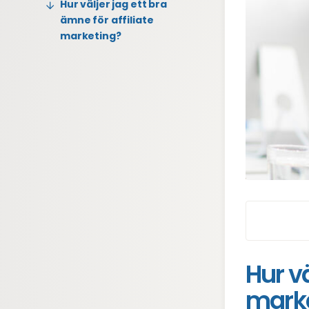
Hur väljer jag ett bra
ämne för affiliate
marketing?
Hur vä
mark