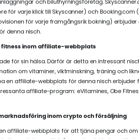
nläggningar och biluthyrningsföretag. Skyscanner
öre för varje klick till Skyscanner) och Booking.com 
visionen för varje framgångsrik bokning) erbjuder a
ör denna nisch.
 fitness inom affiliate-webbplats
oade för sin hälsa. Därför är detta en intressant nisc
mation om vitaminer, viktminskning, träning och li
apa en affiliate-webbplats för denna nisch erbjuder 
tressanta affiliate-program: eVitamines, Obe Fitne
-marknadsföring inom crypto och försäljning
en affiliate-webbplats för att tjäna pengar och om