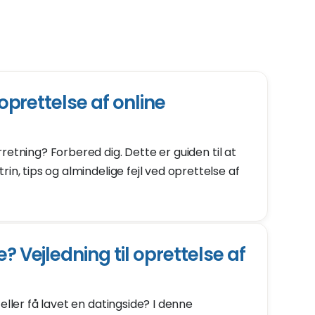
 oprettelse af online
retning? Forbered dig. Dette er guiden til at
in, tips og almindelige fejl ved oprettelse af
? Vejledning til oprettelse af
eller få lavet en datingside? I denne