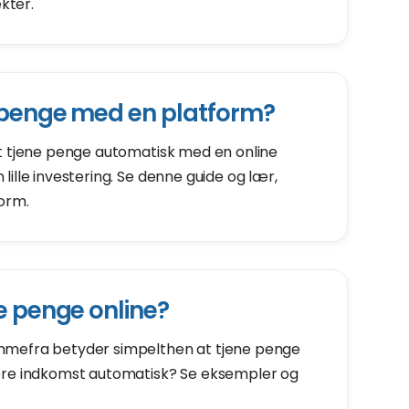
kter.
penge med en platform?
at tjene penge automatisk med en online
ille investering. Se denne guide og lær,
form.
e penge online?
mmefra betyder simpelthen at tjene penge
rere indkomst automatisk? Se eksempler og