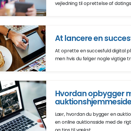
vejledning til oprettelse af dating
At lancere en succesf
At oprette en succesfuld digital
men hvis du følger nogle vigtige t
Hvordan opbygger 
auktionshjemmeside
Lær, hvordan du bygger en auktion
en online auktionsside med de rigt
og tips til vækst.