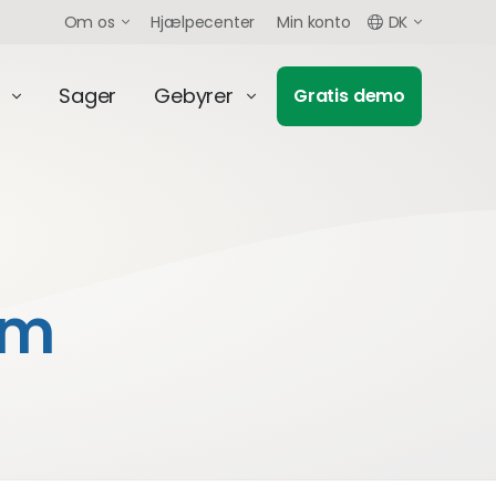
Om os
Hjælpecenter
Min konto
DK
Sager
Gebyrer
Gratis demo
rm