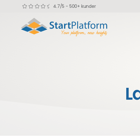
4.7/5 - 500+ kunder
L