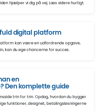
siden hjælper vi dig på vej. Læs videre hurtigt.
uld digital platform
 platform kan være en udfordrende opgave,
rin, kan du øge chancerne for succes.
man en
? Den komplette guide
sside trin for trin. Opdag, hvordan du bygger
ige funktioner, designet, betalingsløsningerne