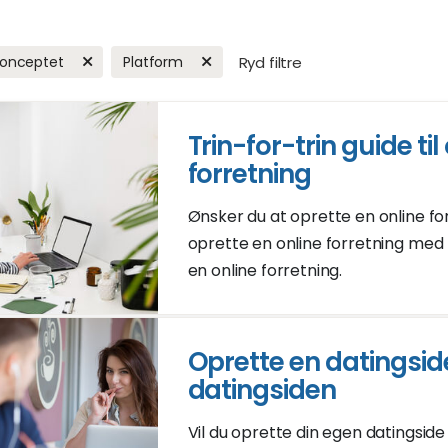
konceptet
Platform
Ryd filtre
Trin-for-trin guide til
forretning
Ønsker du at oprette en online for
oprette en online forretning med tr
en online forretning.
Oprette en datingside
datingsiden
Vil du oprette din egen datingside 