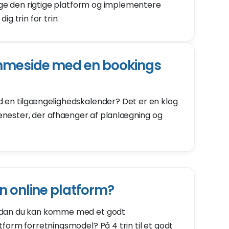
ælge den rigtige platform og implementere
g trin for trin.
mmeside med en bookings
 en tilgængelighedskalender? Det er en klog
 tjenester, der afhænger af planlægning og
n online platform?
rdan du kan komme med et godt
form forretningsmodel? På 4 trin til et godt