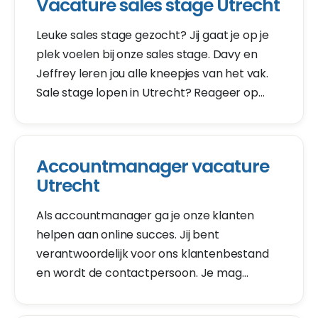
Vacature sales stage Utrecht
Leuke sales stage gezocht? Jij gaat je op je
plek voelen bij onze sales stage. Davy en
Jeffrey leren jou alle kneepjes van het vak.
Sale stage lopen in Utrecht? Reageer op
onze sales stage vacature. Wij nodigen je
binnen 2 dagen uit voor een kennismaking.
Accountmanager vacature
Utrecht
Als accountmanager ga je onze klanten
helpen aan online succes. Jij bent
verantwoordelijk voor ons klantenbestand
en wordt de contactpersoon. Je mag
klantvragen behandelen, zal doorvragen om
te achterhalen waarmee je kan helpen en