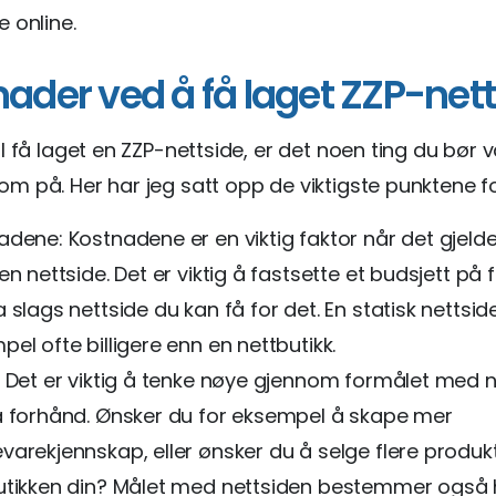
 online.
ader ved å få laget ZZP-net
l få laget en ZZP-nettside, er det noen ting du bør
 på. Her har jeg satt opp de viktigste punktene f
adene: Kostnadene er en viktig faktor når det gjelde
en nettside. Det er viktig å fastsette et budsjett på
 slags nettside du kan få for det. En statisk nettside
el ofte billigere enn en nettbutikk.
: Det er viktig å tenke nøye gjennom formålet med 
å forhånd. Ønsker du for eksempel å skape mer
varekjennskap, eller ønsker du å selge flere produkt
utikken din? Målet med nettsiden bestemmer også h