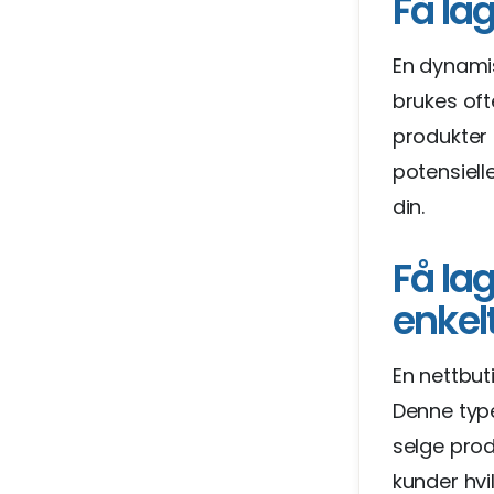
Få la
En dynami
brukes oft
produkter 
potensiell
din.
Få lag
enkel
En nettbuti
Denne type
selge prod
kunder hvi