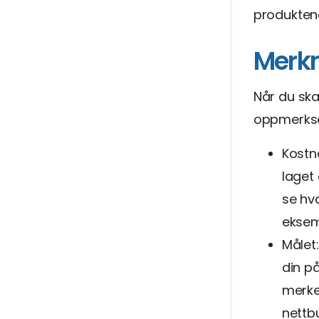
produktene
Merkn
Når du ska
oppmerksom
Kostn
laget 
se hva
eksemp
Målet
din p
merke
nettb