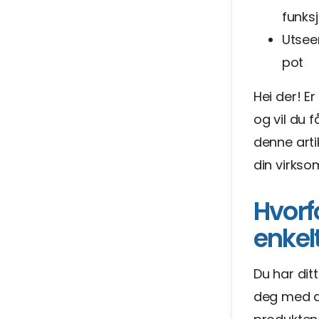
funks
Utseen
pot
Hei der! Er
og vil du 
denne arti
din virkso
Hvorfo
enkel
Du har dit
deg med de