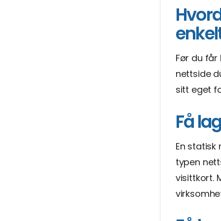
Hvord
enkel
Før du får
nettside d
sitt eget 
Få la
En statisk
typen nett
visittkort
virksomhet