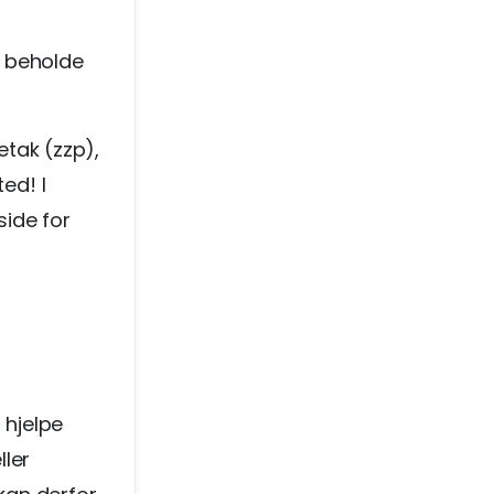
g beholde
etak (zzp),
ed! I
side for
 hjelpe
ller