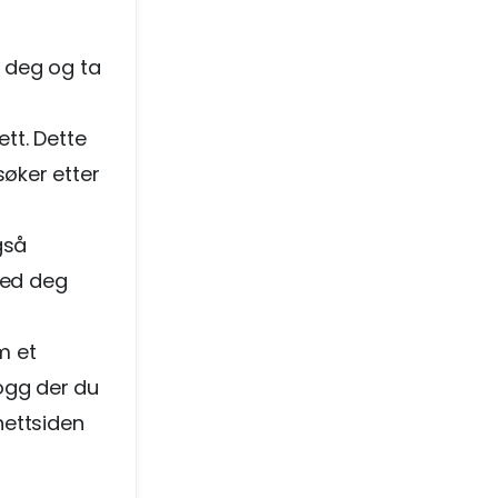
t
e deg og ta
ett. Dette
søker etter
gså
med deg
m et
ogg der du
nettsiden