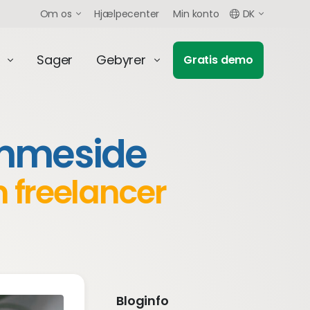
Om os
Hjælpecenter
Min konto
DK
Sager
Gebyrer
Gratis demo
emmeside
m freelancer
Bloginfo