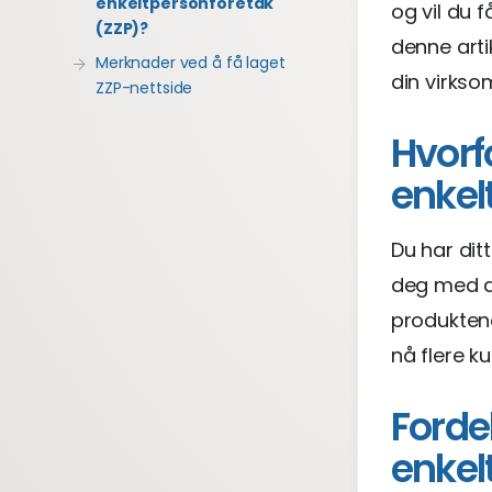
enkeltpersonforetak
og vil du 
(ZZP)?
denne arti
Merknader ved å få laget
din virkso
ZZP-nettside
Hvorfo
enkel
Du har dit
deg med de
produktene
nå flere k
Forde
enkel