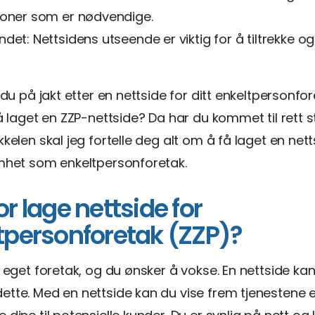
joner som er nødvendige.
det: Nettsidens utseende er viktig for å tiltrekke o
 du på jakt etter en nettside for ditt enkeltpersonfor
få laget en ZZP-nettside? Da har du kommet til rett st
kkelen skal jeg fortelle deg alt om å få laget en nett
mhet som enkeltpersonforetak.
r lage nettside for
tpersonforetak (ZZP)?
t eget foretak, og du ønsker å vokse. En nettside kan
tte. Med en nettside kan du vise frem tjenestene e