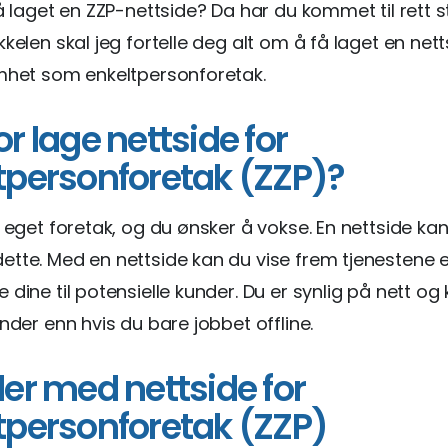
få laget en ZZP-nettside? Da har du kommet til rett st
kkelen skal jeg fortelle deg alt om å få laget en nett
mhet som enkeltpersonforetak.
r lage nettside for
tpersonforetak (ZZP)?
t eget foretak, og du ønsker å vokse. En nettside kan
tte. Med en nettside kan du vise frem tjenestene e
 dine til potensielle kunder. Du er synlig på nett og
under enn hvis du bare jobbet offline.
ler med nettside for
tpersonforetak (ZZP)