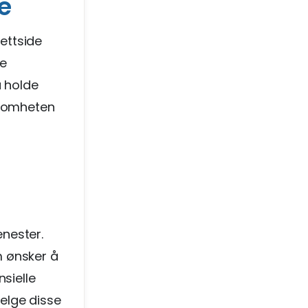
e
ettside
ye
å holde
ksomheten
enester.
m ønsker å
sielle
selge disse