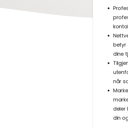
Profes
profes
kontak
Nettve
betyr 
dine t
Tilgje
utenf
når s
Marke
marke
deler 
din og