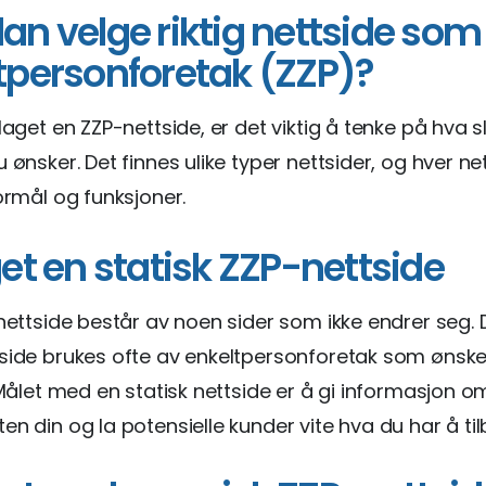
an velge riktig nettside som
tpersonforetak (ZZP)?
 laget en ZZP-nettside, er det viktig å tenke på hva 
u ønsker. Det finnes ulike typer nettsider, og hver ne
formål og funksjoner.
get en statisk ZZP-nettside
 nettside består av noen sider som ikke endrer seg.
side brukes ofte av enkeltpersonforetak som ønske
. Målet med en statisk nettside er å gi informasjon o
en din og la potensielle kunder vite hva du har å til