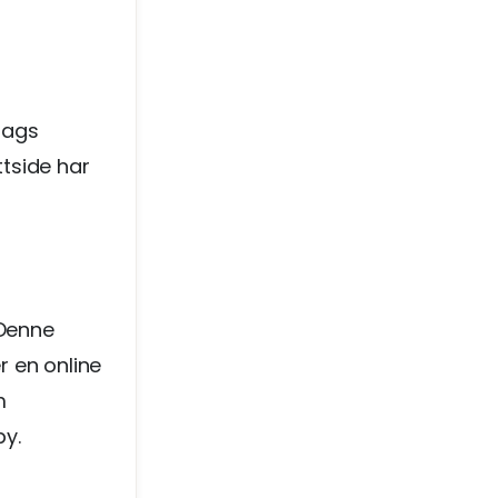
slags
ttside har
 Denne
r en online
m
by.