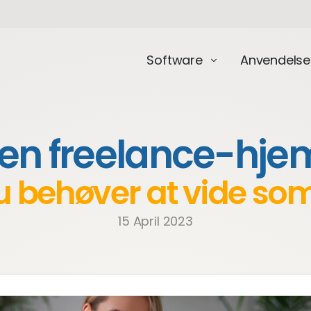
Software
Anvendelse
t en freelance-hj
u behøver at vide so
15 April 2023