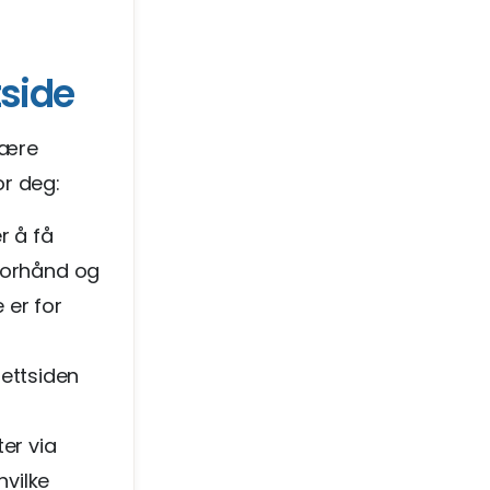
tside
 være
or deg:
r å få
 forhånd og
 er for
nettsiden
er via
vilke