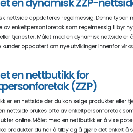
get en dynamisk ZZP-nettsid
sk nettside oppdateres regelmessig. Denne typen n
e av enkeltpersonforetak som regelmessig tilbyr n
eller tjenester. Målet med en dynamisk nettside er 
e kunder oppdatert om nye utviklinger innenfor vir
et en nettbutikk for
tpersonforetak (ZZP)
kk er en nettside der du kan selge produkter eller tj
n nettside brukes ofte av enkeltpersonforetak so
ukter online. Målet med en nettbutikk er å vise poten
lke produkter du har å tilby og å gjøre det enkelt å 