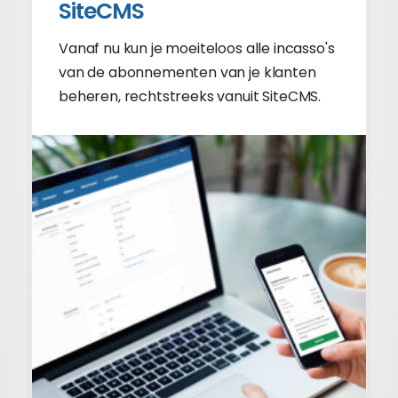
SiteCMS
Vanaf nu kun je moeiteloos alle incasso's
van de abonnementen van je klanten
beheren, rechtstreeks vanuit SiteCMS.