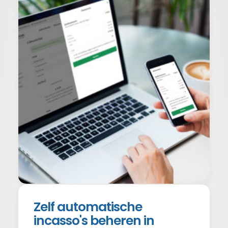
Zelf automatische
incasso's beheren in