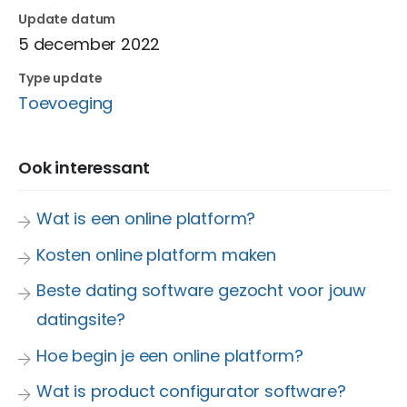
Update datum
5 december 2022
Type update
Toevoeging
Ook interessant
Wat is een online platform?
Kosten online platform maken
Beste dating software gezocht voor jouw
datingsite?
Hoe begin je een online platform?
Wat is product configurator software?