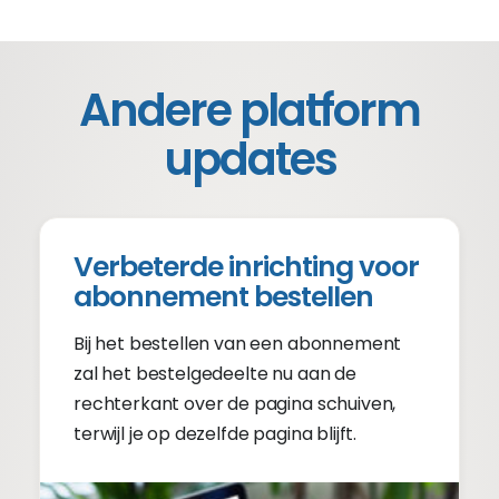
Andere platform
updates
Verbeterde inrichting voor
abonnement bestellen
Bij het bestellen van een abonnement
zal het bestelgedeelte nu aan de
rechterkant over de pagina schuiven,
terwijl je op dezelfde pagina blijft.