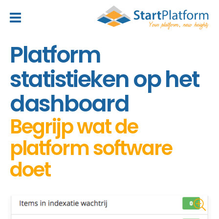
header_toggle_navigation
Platform
statistieken op het
dashboard
Begrijp wat de
platform software
doet