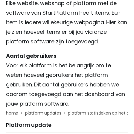
Elke website, webshop of platform met de
software van StartPlatform heeft items. Een
item is iedere willekeurige webpagina. Hier kan
je zien hoeveel items er bij jou via onze
platform software zijn toegevoegd.
Aantal gebruikers
Voor elk platform is het belangrijk om te
weten hoeveel gebruikers het platform
gebruiken. Dit aantal gebruikers hebben we
daarom toegevoegd aan het dashboard van
jouw platform software.
home
platform updates
platform statistieken op het da
Platform update