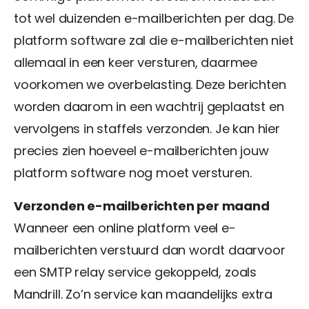
tot wel duizenden e-mailberichten per dag. De
platform software zal die e-mailberichten niet
allemaal in een keer versturen, daarmee
voorkomen we overbelasting. Deze berichten
worden daarom in een wachtrij geplaatst en
vervolgens in staffels verzonden. Je kan hier
precies zien hoeveel e-mailberichten jouw
platform software nog moet versturen.
Verzonden e-mailberichten per maand
Wanneer een online platform veel e-
mailberichten verstuurd dan wordt daarvoor
een SMTP relay service gekoppeld, zoals
Mandrill. Zo’n service kan maandelijks extra