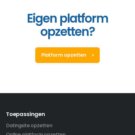
Eigen platform
opzetten?
Platform opzetten
Toepassingen
Datingsite opzetten
Online platform opzetten