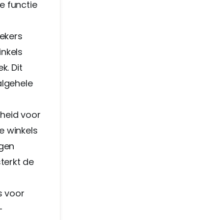
e functie
oekers
inkels
k. Dit
algehele
kheid voor
e winkels
agen
terkt de
s voor
-