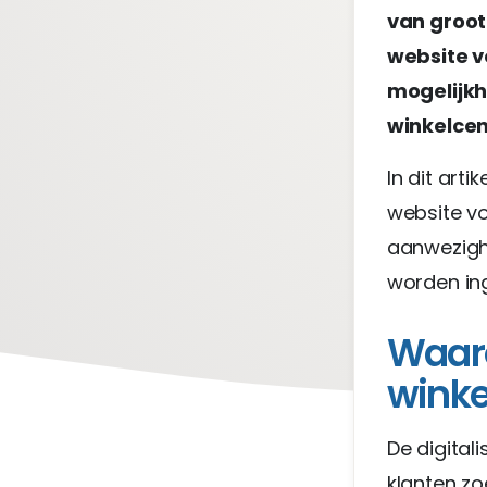
van groot
website v
mogelijkh
winkelcen
In dit art
website vo
aanwezighe
worden ing
Waar
wink
De digital
klanten zo