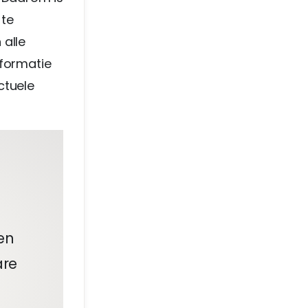
 te
 alle
nformatie
ctuele
en
are