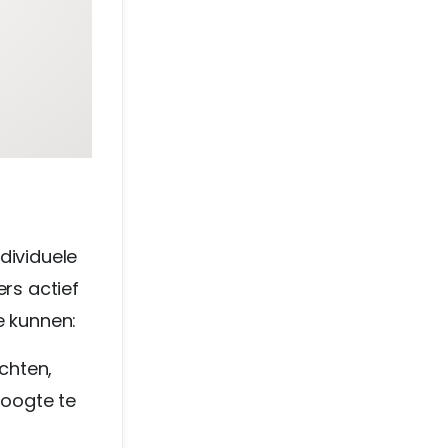
dividuele
ers actief
e kunnen:
chten,
oogte te