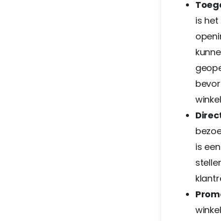
Toega
is he
openi
kunne
geopen
bevor
winkel
Direc
bezoe
is ee
stell
klantr
Promo
winke