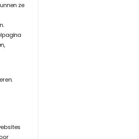
 kunnen ze
n.
elpagina
n,
eren.
websites
Voor