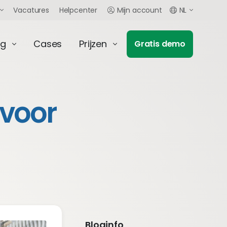
Vacatures
Helpcenter
Mijn account
NL
ng
Cases
Prijzen
Gratis demo
 voor
Bloginfo