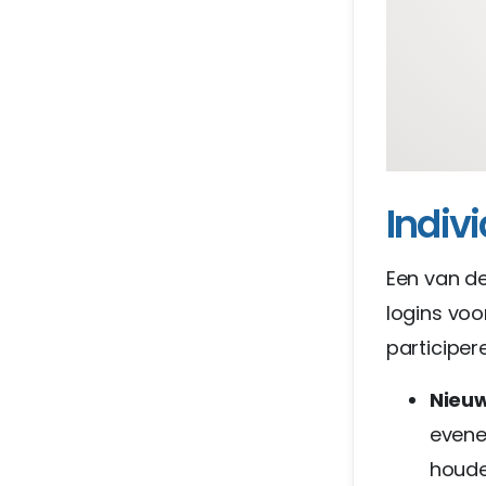
Indiv
Een van de
logins voo
participer
Nieuw
evene
houde