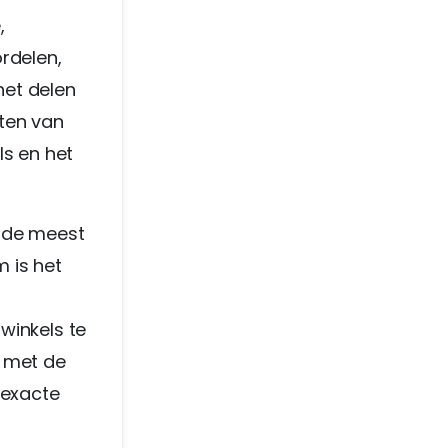
,
rdelen,
het delen
oten van
ls en het
n de meest
 is het
 winkels te
n met de
 exacte