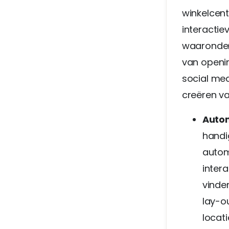
winkelcent
interactie
waaronder 
van openin
social med
creëren va
Auto
handi
autom
intera
vinden
lay-o
locati