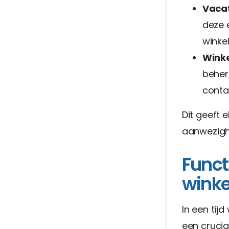
Vaca
deze 
winke
Winke
behere
conta
Dit geeft e
aanwezighe
Funct
wink
In een tij
een crucia