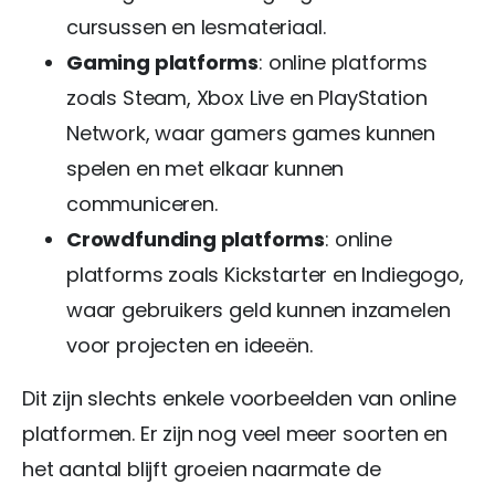
cursussen en lesmateriaal.
Gaming platforms
: online platforms
zoals Steam, Xbox Live en PlayStation
Network, waar gamers games kunnen
spelen en met elkaar kunnen
communiceren.
Crowdfunding platforms
: online
platforms zoals Kickstarter en Indiegogo,
waar gebruikers geld kunnen inzamelen
voor projecten en ideeën.
Dit zijn slechts enkele voorbeelden van online
platformen. Er zijn nog veel meer soorten en
het aantal blijft groeien naarmate de