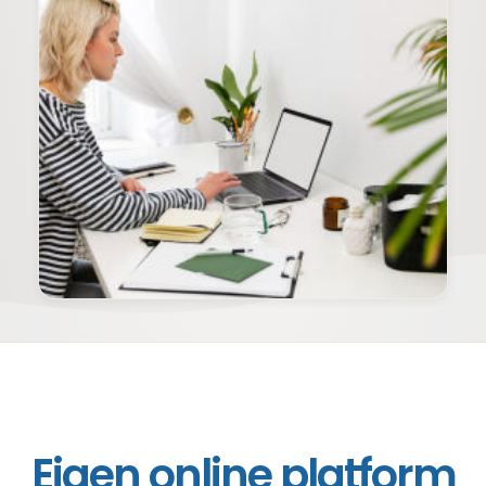
Eigen online platform