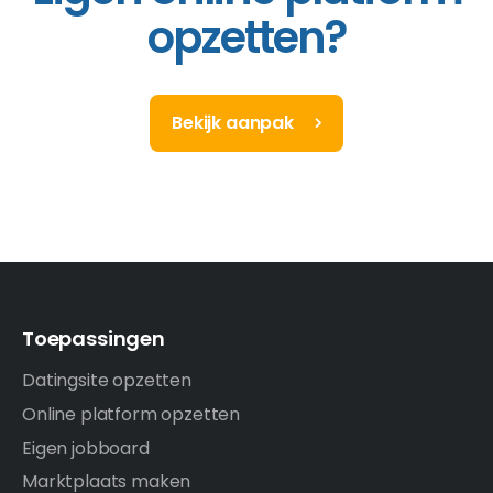
opzetten?
Bekijk aanpak
Toepassingen
Datingsite opzetten
Online platform opzetten
Eigen jobboard
Marktplaats maken