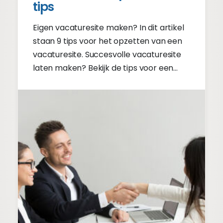
tips
Eigen vacaturesite maken? In dit artikel
staan 9 tips voor het opzetten van een
vacaturesite. Succesvolle vacaturesite
laten maken? Bekijk de tips voor een
goede vacaturesite!